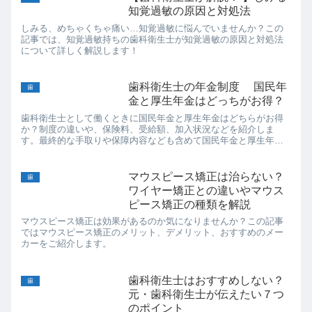
知覚過敏の原因と対処法
しみる、めちゃくちゃ痛い…知覚過敏に悩んでいませんか？この
記事では、知覚過敏持ちの歯科衛生士が知覚過敏の原因と対処法
について詳しく解説します！
歯科衛生士の年金制度 国民年
歯
金と厚生年金はどっちがお得？
歯科衛生士として働くときに国民年金と厚生年金はどちらがお得
か？制度の違いや、保険料、受給額、加入状況などを紹介しま
す。最終的な手取りや保障内容なども含めて国民年金と厚生年金
のどちらを歯科衛生士は選ぶべきか、メリット、デメリットを確
認しましょう。
マウスピース矯正は治らない？
歯
ワイヤー矯正との違いやマウス
ピース矯正の種類を解説
マウスピース矯正は効果があるのか気になりませんか？この記事
ではマウスピース矯正のメリット、デメリット、おすすめのメー
カーをご紹介します。
歯科衛生士はおすすめしない？
歯
元・歯科衛生士が伝えたい７つ
のポイント