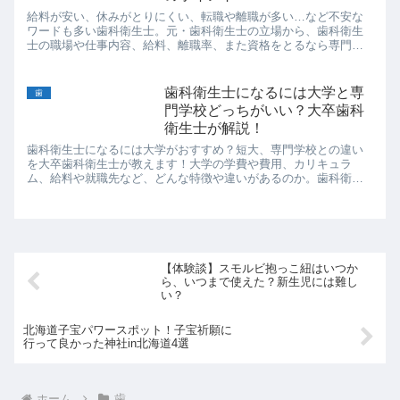
給料が安い、休みがとりにくい、転職や離職が多い…など不安な
ワードも多い歯科衛生士。元・歯科衛生士の立場から、歯科衛生
士の職場や仕事内容、給料、離職率、また資格をとるなら専門学
校、短大、大学のどれがいいかまで詳しくご紹介。はたして歯科
衛生士はやりがいある仕事なのか？
歯科衛生士になるには大学と専
歯
門学校どっちがいい？大卒歯科
衛生士が解説！
歯科衛生士になるには大学がおすすめ？短大、専門学校との違い
を大卒歯科衛生士が教えます！大学の学費や費用、カリキュラ
ム、給料や就職先など、どんな特徴や違いがあるのか。歯科衛生
士資格の難易度や将来性も踏まえて紹介します！
【体験談】スモルビ抱っこ紐はいつか
ら、いつまで使えた？新生児には難し
い？
北海道子宝パワースポット！子宝祈願に
行って良かった神社in北海道4選
ホーム
歯