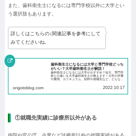
また、歯科衛生士になるには専門学校以外に大学とい
う選択肢もあります。
詳しくはこちらの↓関連記事を参考にして
みてくださいね。
歯科衛生士になるには大学と専門学校どっち
がいい？大卒歯科衛生士が解説！
歯科衛生士になるには大学がおすすめ？短大、専門学
校との違いを大卒歯科衛生士が教えます！大学の学費
や費用、カリキュラム、給料や就職先など、どんな特
徴や違いがあるのか。歯科衛生士資格の難易度や将来
性も踏まえて紹介します！
2022.10.17
origotoblog.com
①就職先実績に診療所以外がある
病院や官公庁、企業など診療所以外の就職実績がある