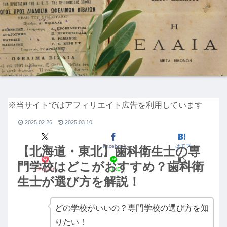
※当サイトではアフィリエイト広告を利用しています
2025.02.26
2025.03.10
歯
X
Facebook
はてブ
【北海道・東北】歯科衛生士の専
門学校はどこがおすすめ？歯科衛
Pocket
LINE
コピー
生士が選び方を解説！
どの学校がいいの？専門学校の選び方を知
りたい！